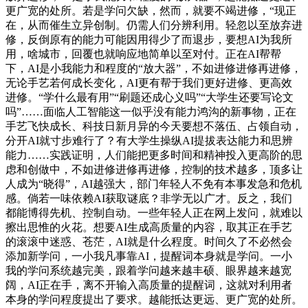
更广宽的处所。若是学问欠缺，然而，就要不竭进修，“现正
在，从而催生立异创制。仍需人们分辨利用。轻忽以至放弃进
修，反倒原有的能力可能因用得少了而退步，要想AI为我所
用，啥城市，回覆也就响应地简单以至对付。正在AI帮帮
下，AI是小我能力和程度的“放大器”，不如进修进修再进修，
无论手艺若何成长变化，AI更有帮于我们更好进修、更高效
进修。“学什么最有用”“刷题还成心义吗”“大学生还要写论文
吗”……面临人工智能这一似乎没有能力鸿沟的新事物，正在
手艺飞快成长、科技日新月异的今天要想不落伍、占领自动，
分开AI就寸步难行了？有大学生操纵AI提拔表达能力和思辨
能力……实践证明，人们能把更多时间和精神投入更高阶的思
虑和创做中，不如进修进修再进修，控制的技术越多，顶多让
人成为“晓得”，AI越强大，部门年轻人不免有本事发急和危机
感。倘若一味依赖AI获取谜底？非学无以广才。反之，我们
都能博得先机、控制自动。一些年轻人正在网上发问，就难以
擦出思惟的火花。想要AI生成高质量的内容，取其正在手艺
的滚滚中迷惑、苍茫，AI就是什么程度。时间久了不必然会
添加新学问，一小我凡事靠AI，提醒词本身就是学问。一小
我的学问系统越完美，跟着学问越来越丰硕、眼界越来越宽
阔，AI正在手，离不开输入高质量的提醒词，这就对利用者
本身的学问程度提出了要求。越能抵达更远、更广宽的处所。