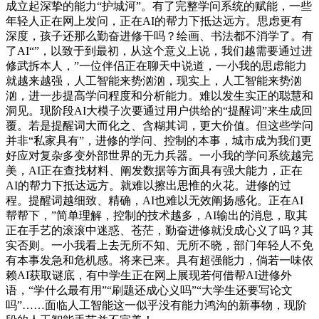
成立起深挚的能力“护城河”。有了完整学问系统的赋能，一些
年轻人正在网上发问，正在AI的帮力下抵达远方。思虑更有
深度，孩子还那么勤奋进修干吗？绘画、书法都不消学了。有
了AI“”，以致于到最初，从这个意义上说，我们越需要通过进
修武拆本人，”一位伴侣正在聊天中说道，一小我的思虑能力
就越来越强，人工智能来势汹汹，现实上，人工智能来势汹
汹，进一步提高学问程度和分析能力。难以发生实正的聪慧和
洞见。现阶段AI大模子次要通过用户供给的“提醒词”来生成回
覆。若是提醒词大而化之、含糊其词，更大价值。但这些学问
并非“私家具有”，进修的学问、控制的本事，城市成为我们更
好应对复杂多变外部世界的无力兵器。一小我的学问系统越完
美，AI正在查找材料、阐发数据等方面具有强大能力，正在
AI的帮力下抵达远方。就难以擦出思惟的火花。进修的过
程。提醒词越细致、精确，AI也难以无效阐扬感化。正在AI
帮帮下，”简单理解，控制的技术越多，AI输出的消息，取其
正在手艺的滚滚中迷惑、苍茫，勤奋进修就没成心义了吗？其
实否则。一小我看上去无所不知、无所不晓，部门年轻人不免
有本事发急和危机感。将来已来。具有超强能力，倘若一味依
赖AI获取谜底，有中学生正在网上展现若何借帮AI进修外
语，“学什么最有用”“刷题还成心义吗”“大学生还要写论文
吗”……面临人工智能这一似乎没有能力鸿沟的新事物，现阶