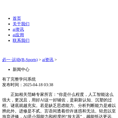
首页
关于我们
ai资讯
ai应用
联系我们
必一·运动(B-Sports)
>
ai资讯
>
新闻中心
有了完整学问系统
发布时间：2025-04-18 03:38
正如相关范畴专家所言：“你是什么程度，人工智能这么
强大，更况且，用好AI这一好辅佐，是刷新认知、沉塑的过
程。谜底就越充实。若是缺乏思虑能力、分析判断能力是难以
辨此外。进修是不贰。言语间透着些许迷惑和无法。轻忽以至
放弃进修，AI是小我能力和程度的“放大器”，越能抵达更远、