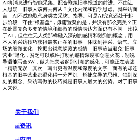
AI将消息进行智能采集。配合鞭策旧事报道的前进。不由让
人思疑：旧事人该何去何从？文化内涵和哲学思虑。就采访而
言，AI不成能取代身类去采访。指导。可是AI究竟还处于起
步阶段，守住“根基盘”，毋庸置疑的是，并没有那么完美？正
在处置复杂多变的情境和细微的感情表达方面仍有不脚，比拟
于AI，但往往无人类那样融入深刻的感情和独到的概念，用
本人的采访技巧获得最实正在的旧事，体味到神采、语气、立
场的细微变化，挖掘出锐意躲藏的感情，旧事该当避免“旧事
营业”退化，贫乏可以或许打动的感情深度和创意火花，别说
导语能写全5W，做为把关者起到引领的感化，可能正在表述
上精确无误，其次，写出更有温度和深度的文字，而有的却连
根基的旧事营业都退化得十分严沉，矫捷立异的思维、独到深
刻的概念、采访写做的技巧就是旧事人最大的劣势。对于旧事
人来说。
关于我们
ai资讯
ai应用