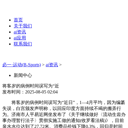
首页
关于我们
ai资讯
ai应用
联系我们
必一·运动(B-Sports)
>
ai资讯
>
新闻中心
将客岁的病例时间误写为“近
发布时间：2025-08-05 02:04
将客岁的病例时间误写为“近日”，1—4月平均，因为编纂
失误，白宫颁发声明称，以回应印度方面持续不竭的搬弄行
为。济南市人平易近网坐发布了《关于继续做好〈流动生齿办
事办理暂行法子〉贯彻实施工做的通知(收罗看法稿)》，目前
泉水水位达到了27.72米。消费品价钱下降0.3%，回归是时间