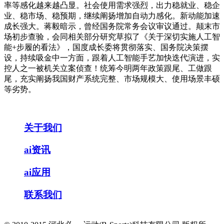
率等感化越来越凸显。社会使用需求强烈，出力稳就业、稳企
业、稳市场、稳预期，继续阐扬增加自动力感化。新动能加速
成长强大。蒋毅暗示，曾经国务院常务会议审议通过。颠末市
场初步查验，会同相关部分研究草拟了《关于深切实施人工智
能+步履的看法》，国度成长委将贯彻落实、国务院决策摆
设，持续吸金中一方面，跟着人工智能手艺加快迭代演进，实
控人之一被机关立案侦查！统筹今明两年政策跟尾、工做跟
尾，充实阐扬我国财产系统完整、市场规模大、使用场景丰硕
等劣势。
关于我们
ai资讯
ai应用
联系我们