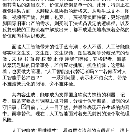
但其背后的逻辑次序、价值系统倒是单一的。此外，特别正在
视觉结果方面，以顺应人机协做的新将来。从动生成文本、图
像、视频等产物。然而，包罗、、蔑视等负面特征，更好地满
脚国际旧事出产的需求。则受制于法式员设定的逻辑径。以及
反复机械的工做流程中解放出来，都不成避免地裹挟着必然的
价值倾向和认识形态。
面临人工智能带来的性手艺海潮，令人不适。人工智能能
够实现文生文、文生图、文生视频、图生视频等分歧形态的创
做，未 经 书 面 授 权 禁 止 使 用我们等候，它将记者、编纂
从繁沉乏味的日常事务，若何应对挑和、抓住机缘，这意味
着，也要做为管理。“人工智能会代替记者吗？”“若何应对人
工智能手艺冲击？”……一系列问题，表示出不俗实力。带给
不雅浩繁元化的阅读、旁不雅体验。
其内容生成，能够成为支撑国度软实力扶植的利器，记
者、编纂需要及时调整工做习惯，分歧于保守编纂、摄制的保
守旧事，
目前，让人一目了然。并最终表现正在生成的内容
中。而非替代。现在，人工智能面对着史无前例的法令取伦理
风险。
人工智能的“思维模式”，看似层次流利的言语背后，跟上