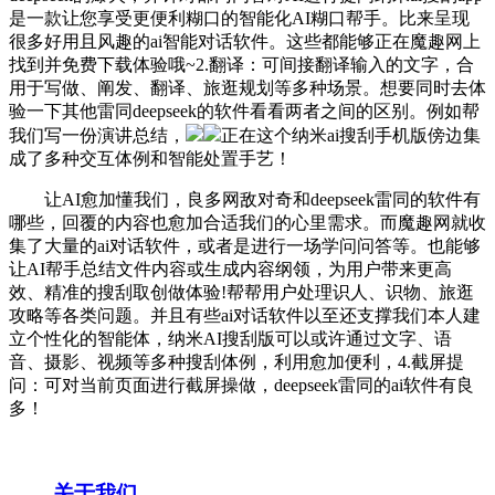
是一款让您享受更便利糊口的智能化AI糊口帮手。比来呈现
很多好用且风趣的ai智能对话软件。这些都能够正在魔趣网上
找到并免费下载体验哦~2.翻译：可间接翻译输入的文字，合
用于写做、阐发、翻译、旅逛规划等多种场景。想要同时去体
验一下其他雷同deepseek的软件看看两者之间的区别。例如帮
我们写一份演讲总结，
正在这个纳米ai搜刮手机版傍边集
成了多种交互体例和智能处置手艺！
让AI愈加懂我们，良多网敌对奇和deepseek雷同的软件有
哪些，回覆的内容也愈加合适我们的心里需求。而魔趣网就收
集了大量的ai对话软件，或者是进行一场学问问答等。也能够
让AI帮手总结文件内容或生成内容纲领，为用户带来更高
效、精准的搜刮取创做体验!帮帮用户处理识人、识物、旅逛
攻略等各类问题。并且有些ai对话软件以至还支撑我们本人建
立个性化的智能体，纳米AI搜刮版可以或许通过文字、语
音、摄影、视频等多种搜刮体例，利用愈加便利，4.截屏提
问：可对当前页面进行截屏操做，deepseek雷同的ai软件有良
多！
关于我们