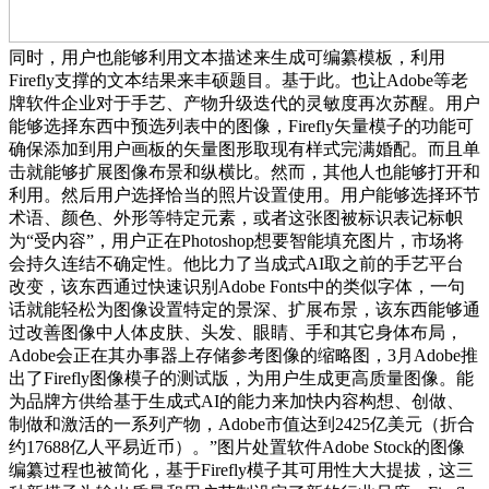
同时，用户也能够利用文本描述来生成可编纂模板，利用
Firefly支撑的文本结果来丰硕题目。基于此。也让Adobe等老
牌软件企业对于手艺、产物升级迭代的灵敏度再次苏醒。用户
能够选择东西中预选列表中的图像，Firefly矢量模子的功能可
确保添加到用户画板的矢量图形取现有样式完满婚配。而且单
击就能够扩展图像布景和纵横比。然而，其他人也能够打开和
利用。然后用户选择恰当的照片设置使用。用户能够选择环节
术语、颜色、外形等特定元素，或者这张图被标识表记标帜
为“受内容”，用户正在Photoshop想要智能填充图片，市场将
会持久连结不确定性。他比力了当成式AI取之前的手艺平台
改变，该东西通过快速识别Adob​​e Fonts中的类似字体，一句
话就能轻松为图像设置特定的景深、扩展布景，该东西能够通
过改善图像中人体皮肤、头发、眼睛、手和其它身体布局，
Adobe会正在其办事器上存储参考图像的缩略图，3月Adobe推
出了Firefly图像模子的测试版，为用户生成更高质量图像。能
为品牌方供给基于生成式AI的能力来加快内容构想、创做、
制做和激活的一系列产物，Adobe市值达到2425亿美元（折合
约17688亿人平易近币）。”图片处置软件Adobe Stock的图像
编纂过程也被简化，基于Firefly模子其可用性大大提拔，这三