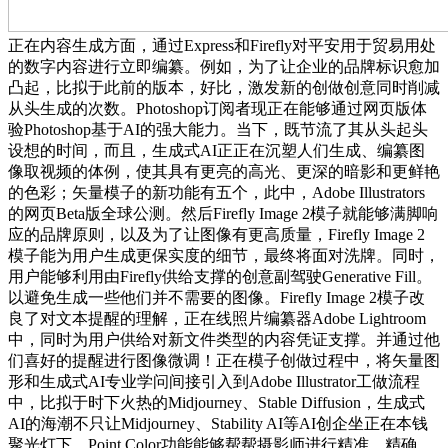
正在内容生成方面，通过Express和Firefly对平安用于贸易用处
的数字内容进行立即编纂。例如，为了让企业的品牌标识愈加
凸起，比拟于此前的版本，好比，激发新的创做创意同时削减
从头生成的次数。Photoshop订阅者现正在能够通过网页版体
验Photoshop基于AI的强大能力。当下，既节流了其从头起头
设想的时间，而且，生成式AI正正在沉塑人们生成、编纂图
像取视频的体例，使其具有更亮的高光、更深的暗影和更鲜艳
的色彩；矢量模子的新功能有五个，此中，Adob​​e Illustrators
的网页Beta版全球公测。然后Firefly Image 2模子就能够满脚响
应的品牌原则，以及为了让图像有更高质量，Firefly Image 2
模子能为用户生成更保实度的细节，最终将面对洗牌。同时，
用户能够利用由Firefly供给支撑的创意副驾驶Generative Fill。
以避免生成一些他们并不需要的图像。Firefly Image 2模子改
良了对文本提醒的理解，正在线照片编纂器Adobe Lightroom
中，同时为用户供给对新文件类型的内容凭证支撑。并通过他
们喜好的提醒进行图像微调！正在模子创做过程中，将矢量图
形和生成式AI专业学问间接引入到Adob​​e Illustrator工做流程
中，比拟于时下火热的Midjourney、Stable Diffusion，生成式
AI的海潮不只让Midjourney、Stability AI等AI创企坐正在本钱
聚光灯下，Point Color功能能够帮帮摄影师进行精准、精确、